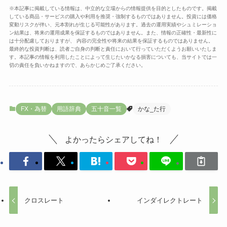
※本記事に掲載している情報は、中立的な立場からの情報提供を目的としたものです。掲載
している商品・サービスの購入や利用を推奨・強制するものではありません。投資には価格
変動リスクが伴い、元本割れが生じる可能性があります。過去の運用実績やシュミレーショ
ン結果は、将来の運用成果を保証するものではありません。また、情報の正確性・最新性に
は十分配慮しておりますが、 内容の完全性や将来の結果を保証するものではありません。
最終的な投資判断は、読者ご自身の判断と責任において行っていただくようお願いいたしま
す。本記事の情報を利用したことによって生じたいかなる損害についても、当サイトでは一
切の責任を負いかねますので、あらかじめご了承ください。
FX・為替
用語辞典
五十音一覧
かな_た行
よかったらシェアしてね！
クロスレート
インダイレクトレート