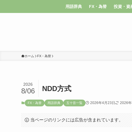
用語辞典
FX・為替
投資・資
ホーム
FX・為替
2026
NDD方式
8/06
2026年4月23日
2026
FX・為替
用語辞典
五十音一覧
当ページのリンクには広告が含まれています。