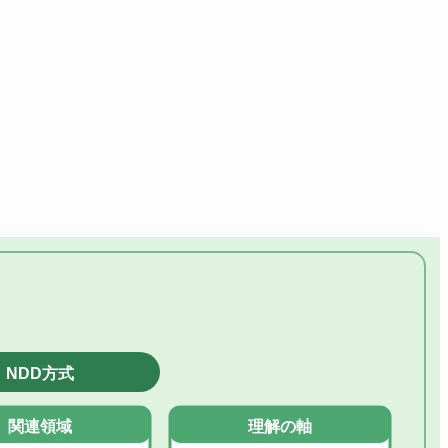
NDD方式
関連領域
理解の軸