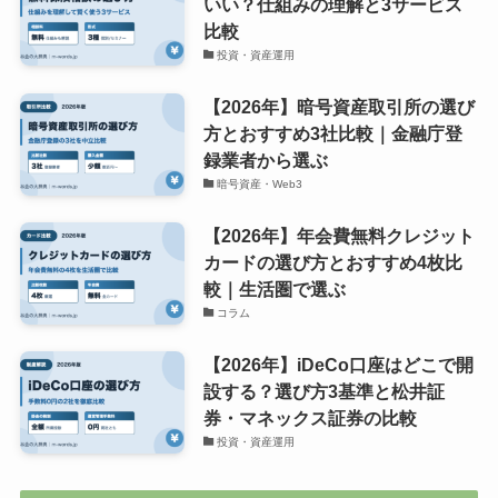
いい？仕組みの理解と3サービス
比較
投資・資産運用
【2026年】暗号資産取引所の選び
方とおすすめ3社比較｜金融庁登
録業者から選ぶ
暗号資産・Web3
【2026年】年会費無料クレジット
カードの選び方とおすすめ4枚比
較｜生活圏で選ぶ
コラム
【2026年】iDeCo口座はどこで開
設する？選び方3基準と松井証
券・マネックス証券の比較
投資・資産運用