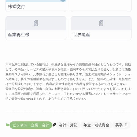
株式交付
📄
📄
産業再生機
世界遺産
※本記事に掲載している情報は、中立的な立場からの情報提供を目的としたものです。掲載
している商品・サービスの購入や利用を推奨・強制するものではありません。投資には価格
変動リスクが伴い、元本割れが生じる可能性があります。過去の運用実績やシュミレーショ
ン結果は、将来の運用成果を保証するものではありません。また、情報の正確性・最新性に
は十分配慮しておりますが、 内容の完全性や将来の結果を保証するものではありません。
最終的な投資判断は、読者ご自身の判断と責任において行っていただくようお願いいたしま
す。本記事の情報を利用したことによって生じたいかなる損害についても、当サイトでは一
切の責任を負いかねますので、あらかじめご了承ください。
ビジネス・企業・会計
会計・簿記
年金・老後資金
英字_D