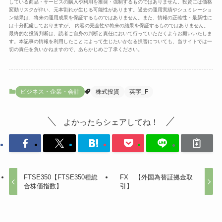
している商品・サービスの購入や利用を推奨・強制するものではありません。投資には価格
変動リスクが伴い、元本割れが生じる可能性があります。過去の運用実績やシュミレーショ
ン結果は、将来の運用成果を保証するものではありません。また、情報の正確性・最新性に
は十分配慮しておりますが、 内容の完全性や将来の結果を保証するものではありません。
最終的な投資判断は、読者ご自身の判断と責任において行っていただくようお願いいたしま
す。本記事の情報を利用したことによって生じたいかなる損害についても、当サイトでは一
切の責任を負いかねますので、あらかじめご了承ください。
ビジネス・企業・会計
株式投資
英字_F
よかったらシェアしてね！
FTSE350【FTSE350種総
FX 【外国為替証拠金取
合株価指数】
引】