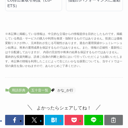
EU排出量取引制度（EU-
指数のパフォーマンスに連動
ETS）
※本記事に掲載している情報は、中立的な立場からの情報提供を目的としたものです。掲載
している商品・サービスの購入や利用を推奨・強制するものではありません。投資には価格
変動リスクが伴い、元本割れが生じる可能性があります。過去の運用実績やシュミレーショ
ン結果は、将来の運用成果を保証するものではありません。また、情報の正確性・最新性に
は十分配慮しておりますが、 内容の完全性や将来の結果を保証するものではありません。
最終的な投資判断は、読者ご自身の判断と責任において行っていただくようお願いいたしま
す。本記事の情報を利用したことによって生じたいかなる損害についても、当サイトでは一
切の責任を負いかねますので、あらかじめご了承ください。
用語辞典
五十音一覧
かな_か行
よかったらシェアしてね！