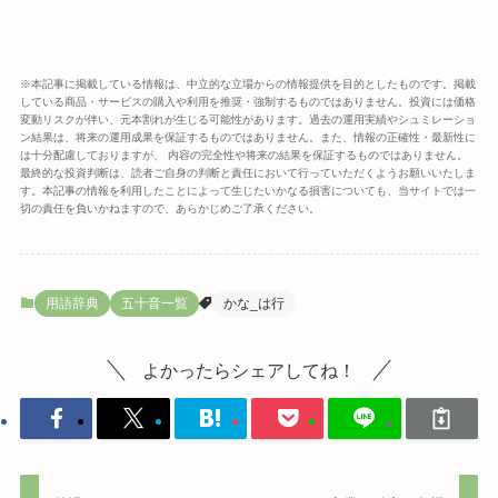
※本記事に掲載している情報は、中立的な立場からの情報提供を目的としたものです。掲載
している商品・サービスの購入や利用を推奨・強制するものではありません。投資には価格
変動リスクが伴い、元本割れが生じる可能性があります。過去の運用実績やシュミレーショ
ン結果は、将来の運用成果を保証するものではありません。また、情報の正確性・最新性に
は十分配慮しておりますが、 内容の完全性や将来の結果を保証するものではありません。
最終的な投資判断は、読者ご自身の判断と責任において行っていただくようお願いいたしま
す。本記事の情報を利用したことによって生じたいかなる損害についても、当サイトでは一
切の責任を負いかねますので、あらかじめご了承ください。
用語辞典
五十音一覧
かな_は行
よかったらシェアしてね！