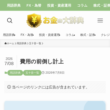
用語辞典
FX・為替
投資・資産運用
コラム
株式・証
用語辞典
FX・為替
投資・資産運用
コラム
株式・証券
クレジ
ホーム
用語辞典
五十音一覧
2026
費用の前倒し計上
7/08
2026年7月8日
用語辞典
五十音一覧
当ページのリンクには広告が含まれています。