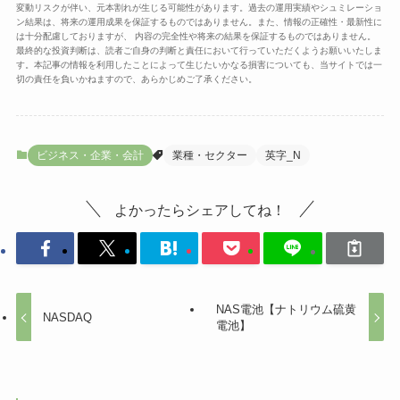
変動リスクが伴い、元本割れが生じる可能性があります。過去の運用実績やシュミレーショ
ン結果は、将来の運用成果を保証するものではありません。また、情報の正確性・最新性に
は十分配慮しておりますが、 内容の完全性や将来の結果を保証するものではありません。
最終的な投資判断は、読者ご自身の判断と責任において行っていただくようお願いいたしま
す。本記事の情報を利用したことによって生じたいかなる損害についても、当サイトでは一
切の責任を負いかねますので、あらかじめご了承ください。
ビジネス・企業・会計
業種・セクター
英字_N
よかったらシェアしてね！
NAS電池【ナトリウム硫黄
NASDAQ
電池】