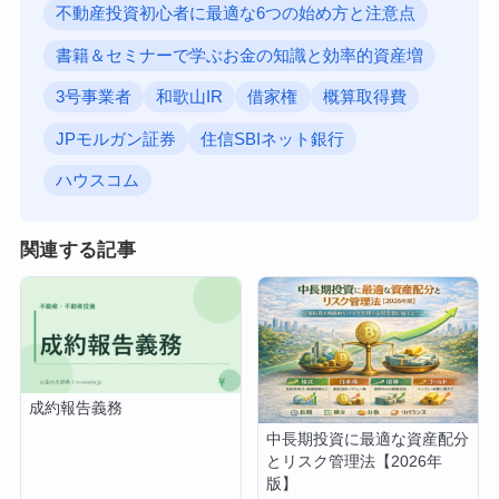
https://www.nensoken.or.jp/wp-
content/uploads/R05-02.pdf
Post Views:
337
関連ワード
データセンター
不動産投資初心者に最適な6つの始め方と注意点
書籍＆セミナーで学ぶお金の知識と効率的資産増
3号事業者
和歌山IR
借家権
概算取得費
JPモルガン証券
住信SBIネット銀行
ハウスコム