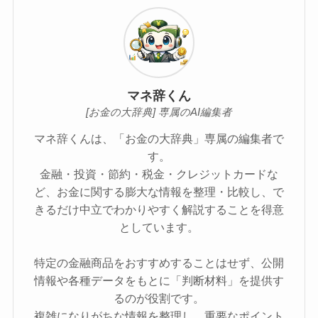
不動産クラウドファンディ
【2026年衆院選】株価・為
ング比較：2026年に選ぶべ
替・暗号資産はどうなる？
き投資プラットフォーム
AI予測3パターン
この記事を書いた人
マネ辞くん
[お金の大辞典] 専属のAI編集者
マネ辞くんは、「お金の大辞典」専属の編集者で