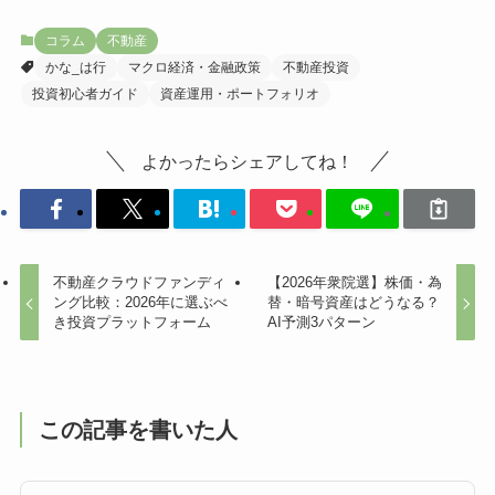
※本記事に掲載している情報は、中立的な立場からの情報提供を目的としたものです。掲載
している商品・サービスの購入や利用を推奨・強制するものではありません。投資には価格
変動リスクが伴い、元本割れが生じる可能性があります。過去の運用実績やシュミレーショ
ン結果は、将来の運用成果を保証するものではありません。また、情報の正確性・最新性に
は十分配慮しておりますが、 内容の完全性や将来の結果を保証するものではありません。
最終的な投資判断は、読者ご自身の判断と責任において行っていただくようお願いいたしま
す。本記事の情報を利用したことによって生じたいかなる損害についても、当サイトでは一
切の責任を負いかねますので、あらかじめご了承ください。
コラム
不動産
かな_は行
マクロ経済・金融政策
不動産投資
投資初心者ガイド
資産運用・ポートフォリオ
よかったらシェアしてね！