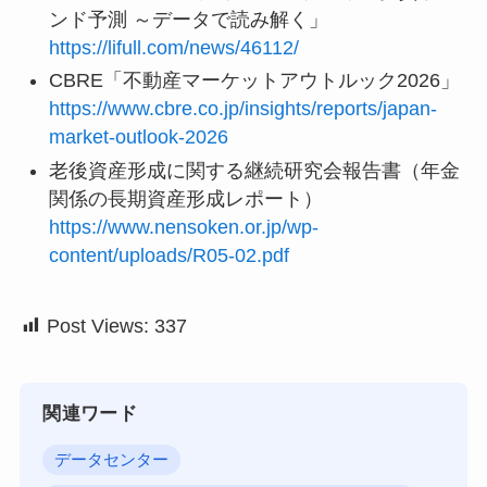
Seiken不動産「2026年の不動産市場はどう動
く？価格動向や金利予想と購入 …」
https://seiken55.co.jp/blog/entry-719418/
東急リバブルなど大手不動産会社の市場見通し
「2026年の不動産市場はどうなる？現状と今後
の見通しを分析」
https://www.livable.co.jp/solution/brand/contents
/260107-1.html
LIFULL HOME’S総研「2026年 不動産投資トレ
ンド予測 ～データで読み解く」
https://lifull.com/news/46112/
CBRE「不動産マーケットアウトルック2026」
https://www.cbre.co.jp/insights/reports/japan-
market-outlook-2026
老後資産形成に関する継続研究会報告書（年金
関係の長期資産形成レポート）