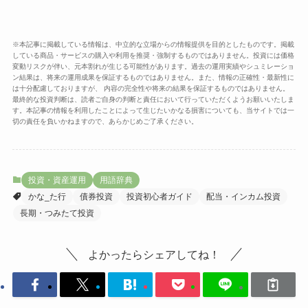
※本記事に掲載している情報は、中立的な立場からの情報提供を目的としたものです。掲載
している商品・サービスの購入や利用を推奨・強制するものではありません。投資には価格
変動リスクが伴い、元本割れが生じる可能性があります。過去の運用実績やシュミレーショ
ン結果は、将来の運用成果を保証するものではありません。また、情報の正確性・最新性に
は十分配慮しておりますが、 内容の完全性や将来の結果を保証するものではありません。
最終的な投資判断は、読者ご自身の判断と責任において行っていただくようお願いいたしま
す。本記事の情報を利用したことによって生じたいかなる損害についても、当サイトでは一
切の責任を負いかねますので、あらかじめご了承ください。
投資・資産運用
用語辞典
かな_た行
債券投資
投資初心者ガイド
配当・インカム投資
長期・つみたて投資
よかったらシェアしてね！