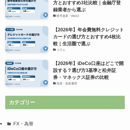
方とおすすめ3社比較｜金融庁登
録業者から選ぶ
暗号資産・Web3
【2026年】年会費無料クレジット
カードの選び方とおすすめ4枚比
較｜生活圏で選ぶ
コラム
【2026年】iDeCo口座はどこで開
設する？選び方3基準と松井証
券・マネックス証券の比較
投資・資産運用
カテゴリー
FX・為替