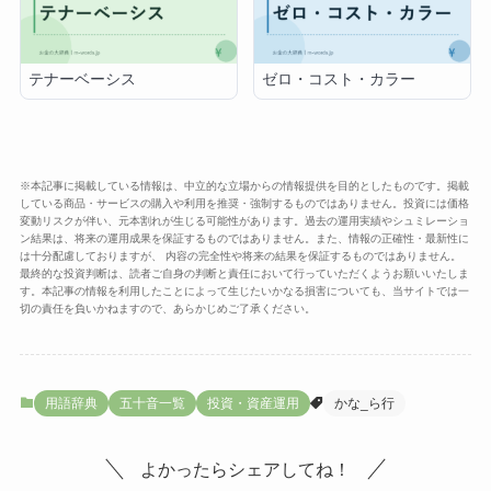
テナーベーシス
ゼロ・コスト・カラー
※本記事に掲載している情報は、中立的な立場からの情報提供を目的としたものです。掲載
している商品・サービスの購入や利用を推奨・強制するものではありません。投資には価格
変動リスクが伴い、元本割れが生じる可能性があります。過去の運用実績やシュミレーショ
ン結果は、将来の運用成果を保証するものではありません。また、情報の正確性・最新性に
は十分配慮しておりますが、 内容の完全性や将来の結果を保証するものではありません。
最終的な投資判断は、読者ご自身の判断と責任において行っていただくようお願いいたしま
す。本記事の情報を利用したことによって生じたいかなる損害についても、当サイトでは一
切の責任を負いかねますので、あらかじめご了承ください。
用語辞典
五十音一覧
投資・資産運用
かな_ら行
よかったらシェアしてね！