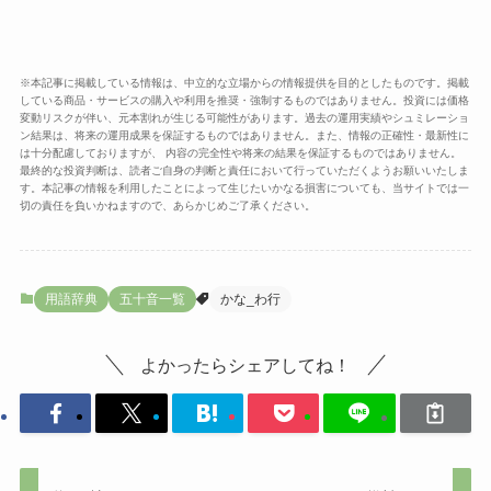
※本記事に掲載している情報は、中立的な立場からの情報提供を目的としたものです。掲載
している商品・サービスの購入や利用を推奨・強制するものではありません。投資には価格
変動リスクが伴い、元本割れが生じる可能性があります。過去の運用実績やシュミレーショ
ン結果は、将来の運用成果を保証するものではありません。また、情報の正確性・最新性に
は十分配慮しておりますが、 内容の完全性や将来の結果を保証するものではありません。
最終的な投資判断は、読者ご自身の判断と責任において行っていただくようお願いいたしま
す。本記事の情報を利用したことによって生じたいかなる損害についても、当サイトでは一
切の責任を負いかねますので、あらかじめご了承ください。
用語辞典
五十音一覧
かな_わ行
よかったらシェアしてね！