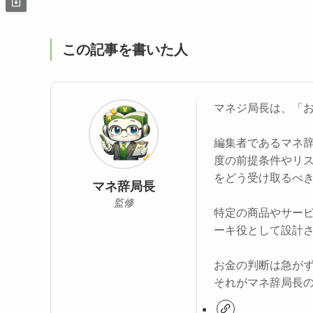
この記事を書いた人
マネジ局長は、「
編集者であるマネ
度の前提条件やリ
をどう受け取るべ
マネ辞局長
監修
特定の商品やサー
ーキ役として設計
お金の判断は急が
それがマネ辞局長