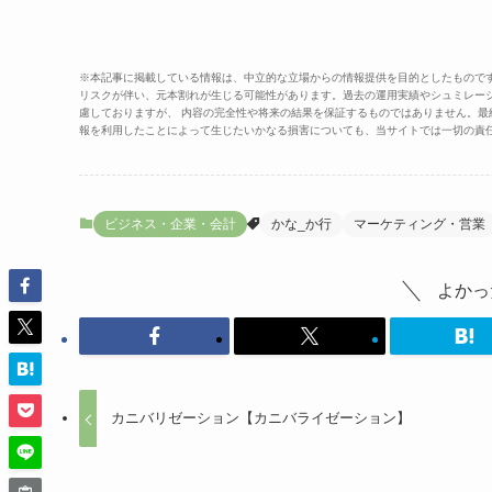
※本記事に掲載している情報は、中立的な立場からの情報提供を目的としたもので
リスクが伴い、元本割れが生じる可能性があります。過去の運用実績やシュミレー
慮しておりますが、 内容の完全性や将来の結果を保証するものではありません。
報を利用したことによって生じたいかなる損害についても、当サイトでは一切の責
ビジネス・企業・会計
かな_か行
マーケティング・営業
よかっ
カニバリゼーション【カニバライゼーション】