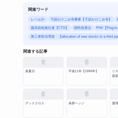
関連ワード
レベル2+
下請かけこみ寺事業【下請かけこみ寺】
最高技術責任者【CTO】
国民投票法
PHV【Plug
第三者割当増資 【allocation of new stocks to a third pa
関連する記事
📄
📄
真夏日
平成11年【1999年】
リ
資
📄
📄
デッドクロス
為替ヘッジ
運