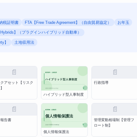
納税証明書
FTA【Free Trade Agreement】（自由貿易協定）
お年玉
-in Hybrids】（プラグインハイブリッド自動車）
rty】
土地収用法
📄
📄
スクアセット【リスク
行政指導
産】
ハイブリッド型人事制度
📄
📄
用報告書
管理変動相場制【管理フ
ロート制】
個人情報保護法