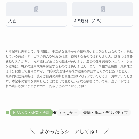
📄
📄
大台
JIS規格【JIS】
※本記事に掲載している情報は、中立的な立場からの情報提供を目的としたものです。掲載
している商品・サービスの購入や利用を推奨・強制するものではありません。投資には価格
変動リスクが伴い、元本割れが生じる可能性があります。過去の運用実績やシュミレーショ
ン結果は、将来の運用成果を保証するものではありません。また、情報の正確性・最新性に
は十分配慮しておりますが、 内容の完全性や将来の結果を保証するものではありません。
最終的な投資判断は、読者ご自身の判断と責任において行っていただくようお願いいたしま
す。本記事の情報を利用したことによって生じたいかなる損害についても、当サイトでは一
切の責任を負いかねますので、あらかじめご了承ください。
ビジネス・企業・会計
かな_か行
先物・商品・デリバティブ
よかったらシェアしてね！