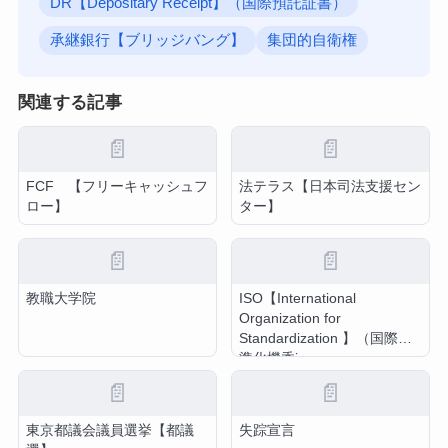
DR【Depositary Receipt】（国際預託証書）
承継銀行【ブリッジバング】
集団的自衛権
関連する記事
📄
📄
FCF 【フリーキャッシュフ
法テラス【日本司法支援セン
ロー】
ター】
📄
📄
教職大学院
ISO【International
Organization for
Standardization 】（国際標
準化機香j
📄
📄
東京都議会議員選挙【都議
失踪宣言