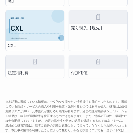
選】
📄
売り現先【現先】
CXL
📄
📄
法定福利費
付加価値
※本記事に掲載している情報は、中立的な立場からの情報提供を目的としたものです。掲載
している商品・サービスの購入や利用を推奨・強制するものではありません。投資には価格
変動リスクが伴い、元本割れが生じる可能性があります。過去の運用実績やシュミレーショ
ン結果は、将来の運用成果を保証するものではありません。また、情報の正確性・最新性に
は十分配慮しておりますが、 内容の完全性や将来の結果を保証するものではありません。
最終的な投資判断は、読者ご自身の判断と責任において行っていただくようお願いいたしま
す。本記事の情報を利用したことによって生じたいかなる損害についても、当サイトでは一