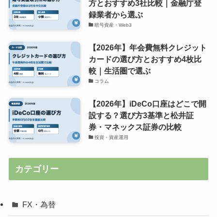
方とおすすめ3社比較｜金融庁登
録業者から選ぶ
暗号資産・Web3
【2026年】年会費無料クレジット
カードの選び方とおすすめ4枚比
較｜生活圏で選ぶ
コラム
【2026年】iDeCo口座はどこで開
設する？選び方3基準と松井証
券・マネックス証券の比較
投資・資産運用
カテゴリー
FX・為替