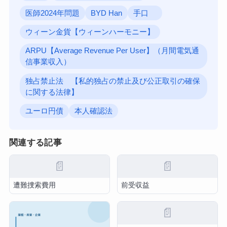
医師2024年問題
BYD Han
手口
ウィーン金貨【ウィーンハーモニー】
ARPU【Average Revenue Per User】（月間電気通
信事業収入）
独占禁止法 【私的独占の禁止及び公正取引の確保
に関する法律】
ユーロ円債
本人確認法
関連する記事
📄
📄
遭難捜索費用
前受収益
📄