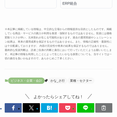
ERP統合
※本記事に掲載している情報は、中立的な立場からの情報提供を目的としたものです。掲載
している商品・サービスの購入や利用を推奨・強制するものではありません。投資には価格
変動リスクが伴い、元本割れが生じる可能性があります。過去の運用実績やシュミレーショ
ン結果は、将来の運用成果を保証するものではありません。また、情報の正確性・最新性に
は十分配慮しておりますが、 内容の完全性や将来の結果を保証するものではありません。
最終的な投資判断は、読者ご自身の判断と責任において行っていただくようお願いいたしま
す。本記事の情報を利用したことによって生じたいかなる損害についても、当サイトでは一
切の責任を負いかねますので、あらかじめご了承ください。
ビジネス・企業・会計
かな_さ行
業種・セクター
よかったらシェアしてね！