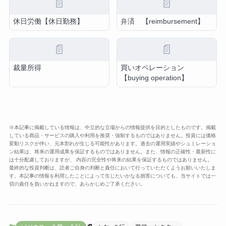
📄
📄
休日労働【休日勤務】
弁済 【reimbursement】
📄
📄
裁量所得
買いオペレーション
【buying operation】
※本記事に掲載している情報は、中立的な立場からの情報提供を目的としたものです。掲載
している商品・サービスの購入や利用を推奨・強制するものではありません。投資には価格
変動リスクが伴い、元本割れが生じる可能性があります。過去の運用実績やシュミレーショ
ン結果は、将来の運用成果を保証するものではありません。また、情報の正確性・最新性に
は十分配慮しておりますが、 内容の完全性や将来の結果を保証するものではありません。
最終的な投資判断は、読者ご自身の判断と責任において行っていただくようお願いいたしま
す。本記事の情報を利用したことによって生じたいかなる損害についても、当サイトでは一
切の責任を負いかねますので、あらかじめご了承ください。