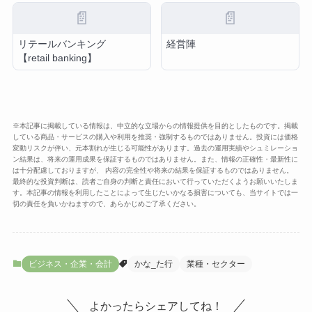
📄
📄
リテールバンキング
経営陣
【retail banking】
※本記事に掲載している情報は、中立的な立場からの情報提供を目的としたものです。掲載
している商品・サービスの購入や利用を推奨・強制するものではありません。投資には価格
変動リスクが伴い、元本割れが生じる可能性があります。過去の運用実績やシュミレーショ
ン結果は、将来の運用成果を保証するものではありません。また、情報の正確性・最新性に
は十分配慮しておりますが、 内容の完全性や将来の結果を保証するものではありません。
最終的な投資判断は、読者ご自身の判断と責任において行っていただくようお願いいたしま
す。本記事の情報を利用したことによって生じたいかなる損害についても、当サイトでは一
切の責任を負いかねますので、あらかじめご了承ください。
ビジネス・企業・会計
かな_た行
業種・セクター
よかったらシェアしてね！