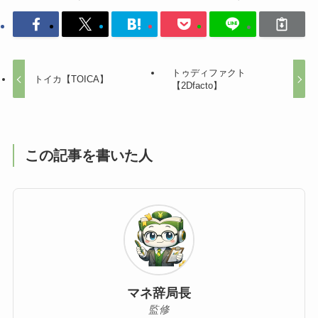
トゥディファクト
トイカ【TOICA】
【2Dfacto】
この記事を書いた人
マネ辞局長
監修