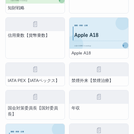
知財戦略
📄
信用乗数【貨幣乗数】
Apple A18
📄
📄
IATA PEX【IATAペックス】
禁煙外来【禁煙治療】
📄
📄
国会対策委員長【国対委員
年収
長】
📄