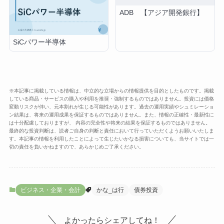
ADB 【アジア開発銀行】
SiCパワー半導体
※本記事に掲載している情報は、中立的な立場からの情報提供を目的としたものです。掲載
している商品・サービスの購入や利用を推奨・強制するものではありません。投資には価格
変動リスクが伴い、元本割れが生じる可能性があります。過去の運用実績やシュミレーショ
ン結果は、将来の運用成果を保証するものではありません。また、情報の正確性・最新性に
は十分配慮しておりますが、 内容の完全性や将来の結果を保証するものではありません。
最終的な投資判断は、読者ご自身の判断と責任において行っていただくようお願いいたしま
す。本記事の情報を利用したことによって生じたいかなる損害についても、当サイトでは一
切の責任を負いかねますので、あらかじめご了承ください。
ビジネス・企業・会計
かな_は行
債券投資
よかったらシェアしてね！