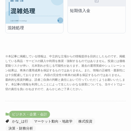
短期借入金
混雑処理
※本記事に掲載している情報は、中立的な立場からの情報提供を目的としたものです。掲載
している商品・サービスの購入や利用を推奨・強制するものではありません。投資には価格
変動リスクが伴い、元本割れが生じる可能性があります。過去の運用実績やシュミレーショ
ン結果は、将来の運用成果を保証するものではありません。また、情報の正確性・最新性に
は十分配慮しておりますが、 内容の完全性や将来の結果を保証するものではありません。
最終的な投資判断は、読者ご自身の判断と責任において行っていただくようお願いいたしま
す。本記事の情報を利用したことによって生じたいかなる損害についても、当サイトでは一
切の責任を負いかねますので、あらかじめご了承ください。
ビジネス・企業・会計
かな_は行
マーケット動向・地政学
株式投資
決算・財務分析