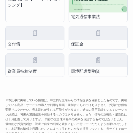
ジング】
電気通信事業法
📄
📄
交付債
保証金
📄
📄
従業員持株制度
環境配慮型融資
※本記事に掲載している情報は、中立的な立場からの情報提供を目的としたものです。掲載
している商品・サービスの購入や利用を推奨・強制するものではありません。投資には価格
変動リスクが伴い、元本割れが生じる可能性があります。過去の運用実績やシュミレーショ
ン結果は、将来の運用成果を保証するものではありません。また、情報の正確性・最新性に
は十分配慮しておりますが、 内容の完全性や将来の結果を保証するものではありません。
最終的な投資判断は、読者ご自身の判断と責任において行っていただくようお願いいたしま
す。本記事の情報を利用したことによって生じたいかなる損害についても、当サイトでは一