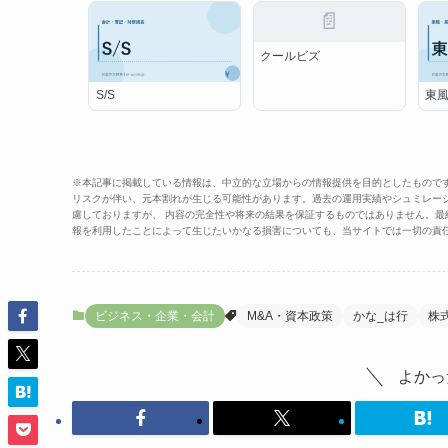
📄
クールビズ
S/S
東
※本記事に掲載している情報は、中立的な立場からの情報提供を目的としたもので
リスクが伴い、元本割れが生じる可能性があります。過去の運用実績やシュミレー
慮しておりますが、 内容の完全性や将来の結果を保証するものではありません。
報を利用したことによって生じたいかなる損害についても、当サイトでは一切の責
ビジネス・企業・会計
M&A・資本政策
かな_は行
株
よかっ