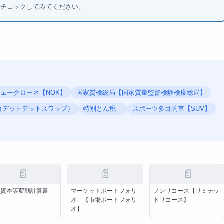
もチェックしてみてください。
ェークローネ【NOK】
国家質検総局【国家質量監督検験検疫総局】
wap】（デットデットスワップ）
特別とん税
スポーツ多目的車【SUV】
📄
📄
📄
主資本等変動計算書
マーケットポートフォリ
ノンリコース【リミテッ
オ 【市場ポートフォリ
ドリコース】
オ】