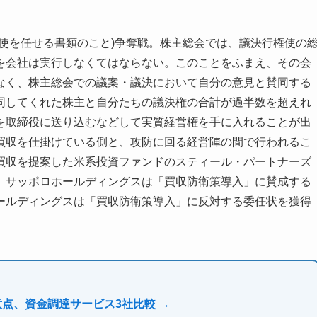
使を任せる書類のこと)争奪戦。株主総会では、議決行権使の
を会社は実行しなくてはならない。このことをふまえ、その会
なく、株主総会での議案・議決において自分の意見と賛同する
同してくれた株主と自分たちの議決権の合計が過半数を超えれ
を取締役に送り込むなどして実質経営権を手に入れることが出
買収を仕掛けている側と、攻防に回る経営陣の間で行われるこ
買収を提案した米系投資ファンドのスティール・パートナーズ
。サッポロホールディングスは「買収防衛策導入」に賛成する
ールディングスは「買収防衛策導入」に反対する委任状を獲得
意点、資金調達サービス3社比較 →