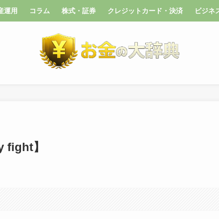
産運用
コラム
株式・証券
クレジットカード・決済
ビジネ
fight】