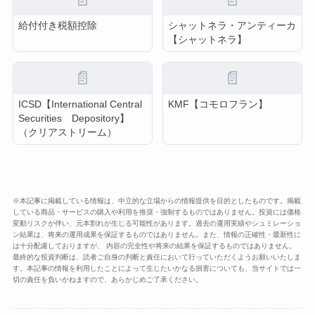
給付付き税額控除
シャットネラ・アンティーカ
【シャットネラ】
📄
📄
ICSD【International Central
KMF【コモロフラン】
Securities Depository】
（クリアストリーム）
※本記事に掲載している情報は、中立的な立場からの情報提供を目的としたものです。掲載
している商品・サービスの購入や利用を推奨・強制するものではありません。投資には価格
変動リスクが伴い、元本割れが生じる可能性があります。過去の運用実績やシュミレーショ
ン結果は、将来の運用成果を保証するものではありません。また、情報の正確性・最新性に
は十分配慮しておりますが、 内容の完全性や将来の結果を保証するものではありません。
最終的な投資判断は、読者ご自身の判断と責任において行っていただくようお願いいたしま
す。本記事の情報を利用したことによって生じたいかなる損害についても、当サイトでは一
切の責任を負いかねますので、あらかじめご了承ください。