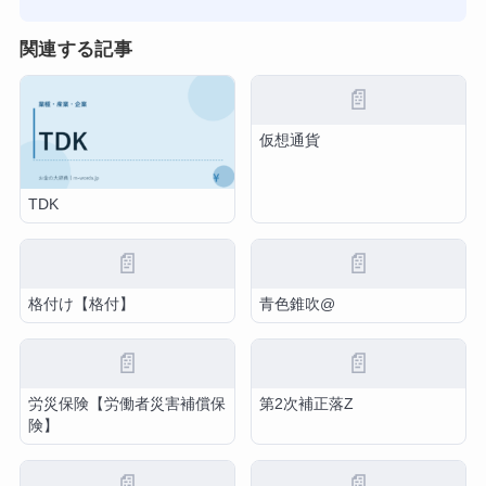
関連する記事
📄
仮想通貨
TDK
📄
📄
格付け【格付】
青色錐吹@
📄
📄
労災保険【労働者災害補償保
第2次補正落Z
険】
📄
📄