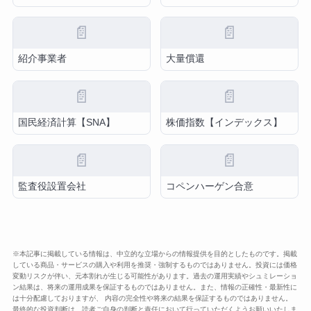
📄
📄
紹介事業者
大量償還
📄
📄
国民経済計算【SNA】
株価指数【インデックス】
📄
📄
監査役設置会社
コペンハーゲン合意
※本記事に掲載している情報は、中立的な立場からの情報提供を目的としたものです。掲載
している商品・サービスの購入や利用を推奨・強制するものではありません。投資には価格
変動リスクが伴い、元本割れが生じる可能性があります。過去の運用実績やシュミレーショ
ン結果は、将来の運用成果を保証するものではありません。また、情報の正確性・最新性に
は十分配慮しておりますが、 内容の完全性や将来の結果を保証するものではありません。
最終的な投資判断は、読者ご自身の判断と責任において行っていただくようお願いいたしま