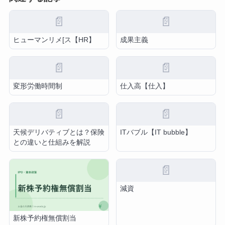
📄
📄
ヒューマンリメ[ス【HR】
成果主義
📄
📄
変形労働時間制
仕入高【仕入】
📄
📄
天候デリバティブとは？保険
ITバブル【IT bubble】
との違いと仕組みを解説
📄
減資
新株予約権無償割当