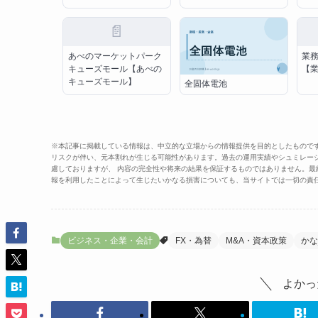
📄
あべのマーケットパーク
業
キューズモール【あべの
【
キューズモール】
全固体電池
※本記事に掲載している情報は、中立的な立場からの情報提供を目的としたもので
リスクが伴い、元本割れが生じる可能性があります。過去の運用実績やシュミレー
慮しておりますが、 内容の完全性や将来の結果を保証するものではありません。
報を利用したことによって生じたいかなる損害についても、当サイトでは一切の責
ビジネス・企業・会計
FX・為替
M&A・資本政策
かな
よかっ