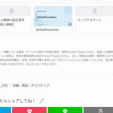
📄
📄
務上腰痛の認定基準
ラップアカウント
業務上腰痛】
GlobalFoundries
す。掲載している商品・サービスの購入や利用を推奨・強制するものではありません。投資には価格
ション結果は、将来の運用成果を保証するものではありません。また、情報の正確性・最新性には十
最終的な投資判断は、読者ご自身の判断と責任において行っていただくようお願いいたします。本記事
任を負いかねますので、あらかじめご了承ください。
_や行
先物・商品・デリバティブ
たらシェアしてね！