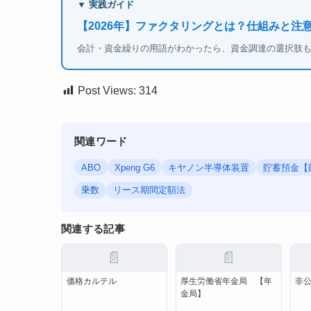
▼ 実践ガイド
【2026年】ファクタリングとは？仕組みと注
会計・資金繰りの用語がわかったら、資金調達の選択肢
Post Views:
314
関連ワード
ABO
Xpeng G6
キヤノン半導体装置
貯蓄預金【
乗数
リース期間定額法
関連する記事
📄
📄
価格カルテル
厚生労働省年金局 【年
非
金局】