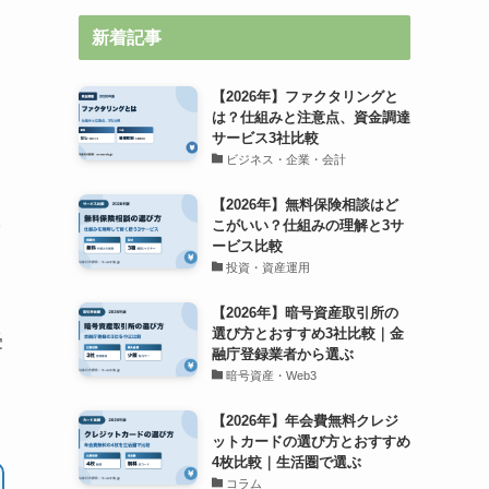
新着記事
ま
【2026年】ファクタリングと
は？仕組みと注意点、資金調達
サービス3社比較
ス
ビジネス・企業・会計
【2026年】無料保険相談はど
取
こがいい？仕組みの理解と3サ
ービス比較
投資・資産運用
【2026年】暗号資産取引所の
選び方とおすすめ3社比較｜金
受
融庁登録業者から選ぶ
暗号資産・Web3
【2026年】年会費無料クレジ
ットカードの選び方とおすすめ
4枚比較｜生活圏で選ぶ
コラム