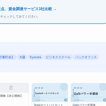
意点、資金調達サービス3社比較 →
もチェックしてみてください。
貯蓄貯金】
大疆
Kyocera
ビジネススクール
バックオフィス
📄
公開株【未公開株】
Teslaオートパイロット
GaNパワー半導体