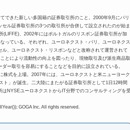
できた新しい多国籍の証券取引所のこと。2000年9月にパリ
ッセル証券取引所の3つの取引所が合併して設立されたのが始
(LIFFE)、2002年にはポルトガルのリスボン証券取引所が加
になっている。それぞれ、ユーロネクスト・パリ、ユーロネク
セル、ユーロネクスト・リスボンなどと改称されて運営されて
ることにより流動性の向上を図ったり、現物取引及び派生商品
ーダー取引を容易にすることなどを目的に設立されている。
に株式を上場。2007年には、ユーロネクストと米ニューヨーク
ネクスト」が誕生。二大陸にまたがる証券取引所として1日12時間
はNYSEユーロネクストからIT分野でのコンサルティングを
Year()); GOGA Inc. All rights reserved.