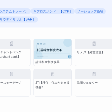
システムトレード】
キプロスポンド 【CYP】
ノーショップ条項
サウディリヤル【SAR】
📄
📄
ーチャントバンク
リメ[ス【経営資源】
rchant bank】
託送料金制度改革
📄
📄
📄
バースモーゲージ
JTI【移住・住みかえ支援
民間シェルター
機香z