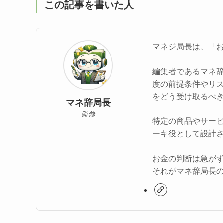
この記事を書いた人
マネジ局長は、「
編集者であるマネ
度の前提条件やリ
をどう受け取るべ
マネ辞局長
監修
特定の商品やサー
ーキ役として設計
お金の判断は急が
それがマネ辞局長