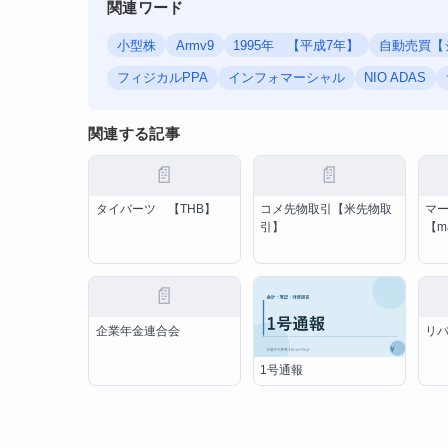
関連ワード
小型株
Armv9
1995年 【平成7年】
自動売買【
フィジカルPPA
インフォマーシャル
NIO ADAS
関連する記事
📄
📄
タイバーツ 【THB】
コメ先物取引【米先物取
マ
引】
【ma
📄
企業年金連合会
リ
1号通報