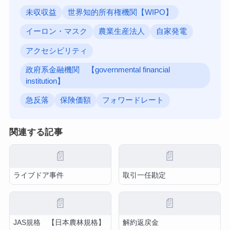
未収収益
世界知的所有権機関【WIPO】
イーロン・マスク
農業生産法人
自家発電
アクセシビリティ
政府系金融機関 【governmental financial
institution】
急反落
保険価額
フォワードレート
関連する記事
📄
📄
ライブドア事件
取引一任勘定
📄
📄
JAS規格 【日本農林規格】
解約返戻金