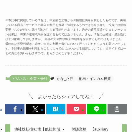
※本記事に掲載している情報は、中立的な立場からの情報提供を目的としたものです。掲載
している商品・サービスの購入や利用を推奨・強制するものではありません。投資には価格
変動リスクが伴い、元本割れが生じる可能性があります。過去の運用実績やシュミレーショ
ン結果は、将来の運用成果を保証するものではありません。また、情報の正確性・最新性に
は十分配慮しておりますが、 内容の完全性や将来の結果を保証するものではありません。
最終的な投資判断は、読者ご自身の判断と責任において行っていただくようお願いいたしま
す。本記事の情報を利用したことによって生じたいかなる損害についても、当サイトでは一
切の責任を負いかねますので、あらかじめご了承ください。
ビジネス・企業・会計
かな_た行
配当・インカム投資
よかったらシェアしてね！
他社株転換社債【他社株償
付随業務 【auxiliary