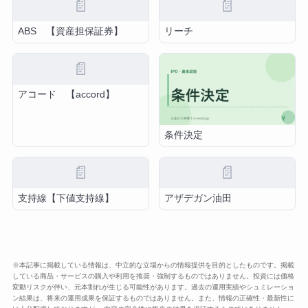
📄
📄
ABS 【資産担保証券】
リーチ
📄
アコード 【accord】
条件決定
📄
📄
支持線【下値支持線】
アザデガン油田
※本記事に掲載している情報は、中立的な立場からの情報提供を目的としたものです。掲載
している商品・サービスの購入や利用を推奨・強制するものではありません。投資には価格
変動リスクが伴い、元本割れが生じる可能性があります。過去の運用実績やシュミレーショ
ン結果は、将来の運用成果を保証するものではありません。また、情報の正確性・最新性に