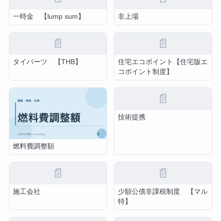
一時金 【lump sum】
非上場
📄
📄
タイバーツ 【THB】
住宅エコポイント【住宅版エ
コポイント制度】
📄
技術提携
燃料費調整額
📄
📄
施工会社
少額公債非課税制度 【マル
特】