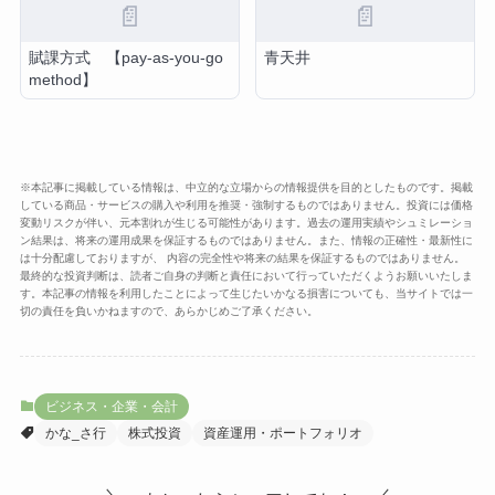
📄
📄
賦課方式 【pay-as-you-go
青天井
method】
※本記事に掲載している情報は、中立的な立場からの情報提供を目的としたものです。掲載
している商品・サービスの購入や利用を推奨・強制するものではありません。投資には価格
変動リスクが伴い、元本割れが生じる可能性があります。過去の運用実績やシュミレーショ
ン結果は、将来の運用成果を保証するものではありません。また、情報の正確性・最新性に
は十分配慮しておりますが、 内容の完全性や将来の結果を保証するものではありません。
最終的な投資判断は、読者ご自身の判断と責任において行っていただくようお願いいたしま
す。本記事の情報を利用したことによって生じたいかなる損害についても、当サイトでは一
切の責任を負いかねますので、あらかじめご了承ください。
ビジネス・企業・会計
かな_さ行
株式投資
資産運用・ポートフォリオ