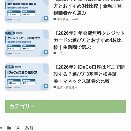
方とおすすめ3社比較｜金融庁登
録業者から選ぶ
暗号資産・Web3
【2026年】年会費無料クレジット
カードの選び方とおすすめ4枚比
較｜生活圏で選ぶ
コラム
【2026年】iDeCo口座はどこで開
設する？選び方3基準と松井証
券・マネックス証券の比較
投資・資産運用
カテゴリー
FX・為替