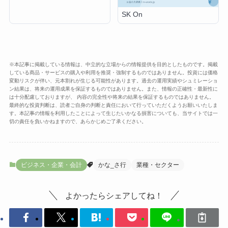
SK On
※本記事に掲載している情報は、中立的な立場からの情報提供を目的としたものです。掲載
している商品・サービスの購入や利用を推奨・強制するものではありません。投資には価格
変動リスクが伴い、元本割れが生じる可能性があります。過去の運用実績やシュミレーショ
ン結果は、将来の運用成果を保証するものではありません。また、情報の正確性・最新性に
は十分配慮しておりますが、 内容の完全性や将来の結果を保証するものではありません。
最終的な投資判断は、読者ご自身の判断と責任において行っていただくようお願いいたしま
す。本記事の情報を利用したことによって生じたいかなる損害についても、当サイトでは一
切の責任を負いかねますので、あらかじめご了承ください。
ビジネス・企業・会計
かな_さ行
業種・セクター
よかったらシェアしてね！