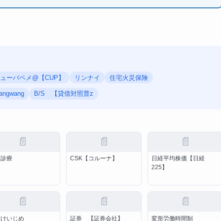
ューバペメ@【CUP】
リンナイ
住宅火災保険
angwang
B/S 【貸借対照普z
📄
📄
📄
合診療
CSK【コルーナ】
日経平均株価【日経
225】
📄
📄
📄
請けいじめ
証券 【証券会社】
変形労働時間制