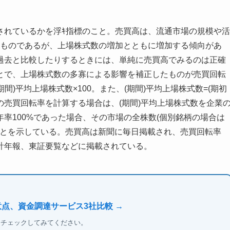
されているかを浮ｷ指標のこと。売買高は、流通市場の規模や活
すものであるが、上場株式数の増加とともに増加する傾向があ
過去と比較したりするときには、単純に売買高でみるのは正確
とで、上場株式数の多寡による影響を補正したものが売買回転
間)平均上場株式数×100。また、(期間)平均上場株式数=(期初
の売買回転率を計算する場合は、(期間)平均上場株式数を企業
率100%であった場合、その市場の全株数(個別銘柄の場合は
ことを示している。売買高は新聞に毎日掲載され、売買回転率
計年報、東証要覧などに掲載されている。
意点、資金調達サービス3社比較 →
もチェックしてみてください。