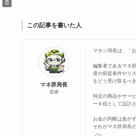
この記事を書いた人
マネジ局長は、「
編集者であるマネ
度の前提条件やリ
をどう受け取るべ
マネ辞局長
監修
特定の商品やサー
ーキ役として設計
お金の判断は急が
それがマネ辞局長