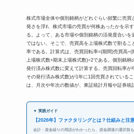
株式市場全体や個別銘柄がどれぐらい頻繁に売買
発さを浮ｵ、株式市場の売買が何株あったかを示
る。よって、ある市場や個別銘柄の活発度合いを
ではない。そこで、売買高を上場株式数で割るこ
率である。計算式は、売買回転率=(期間)売買高÷(期
上場株式数+期末上場株式数)÷2である。個別銘柄
発行済み株式数に変えて計算する。売買回転率が年
その発行済み株式数)が1年に1回売買されている
は、月次や年次の数値が、東証統計月報や証券統
▼ 実践ガイド
【2026年】ファクタリングとは？仕組みと注
会計・資金繰りの用語がわかったら、資金調達の選択肢