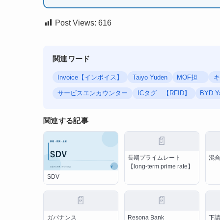
Post Views:
616
関連ワード
Invoice【インボイス】
Taiyo Yuden
MOF担
キ
サービスエンカウンター
ICタグ 【RFID】
BYD Y
関連する記事
📄
長期プライムレート
混
【long-term prime rate】
SDV
📄
📄
ガバナンス
Resona Bank
下