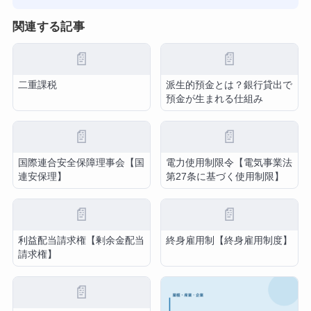
関連する記事
📄
📄
二重課税
派生的預金とは？銀行貸出で
預金が生まれる仕組み
📄
📄
国際連合安全保障理事会【国
電力使用制限令【電気事業法
連安保理】
第27条に基づく使用制限】
📄
📄
利益配当請求権【剰余金配当
終身雇用制【終身雇用制度】
請求権】
📄