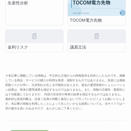
生産性分析
TOCOM電力先物
📄
📄
金利リスク
議員立法
※本記事に掲載している情報は、中立的な立場からの情報提供を目的としたものです。掲載
している商品・サービスの購入や利用を推奨・強制するものではありません。投資には価格
変動リスクが伴い、元本割れが生じる可能性があります。過去の運用実績やシュミレーショ
ン結果は、将来の運用成果を保証するものではありません。また、情報の正確性・最新性に
は十分配慮しておりますが、 内容の完全性や将来の結果を保証するものではありません。
最終的な投資判断は、読者ご自身の判断と責任において行っていただくようお願いいたしま
す。本記事の情報を利用したことによって生じたいかなる損害についても、当サイトでは一
切の責任を負いかねますので、あらかじめご了承ください。