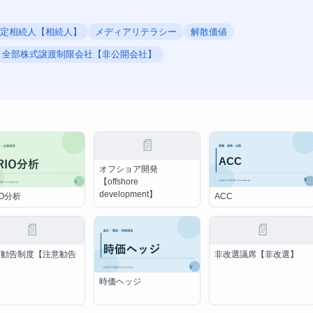
定相続人【相続人】
メディアリテラシー
解散価値
全部株式譲渡制限会社【非公開会社】
📄
オフショア開発
【offshore
development】
ACC
IO分析
📄
📄
意勧告制度【注意勧告
非改選議席【非改選】
】
時価ヘッジ