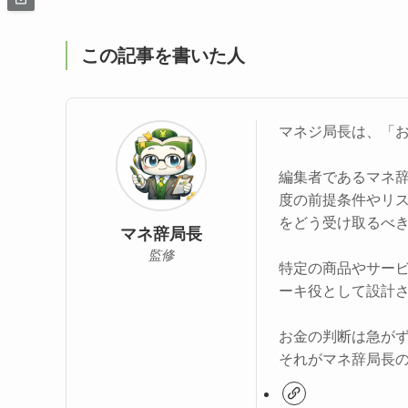
この記事を書いた人
マネジ局長は、「
編集者であるマネ
度の前提条件やリ
をどう受け取るべ
マネ辞局長
監修
特定の商品やサー
ーキ役として設計
お金の判断は急が
それがマネ辞局長