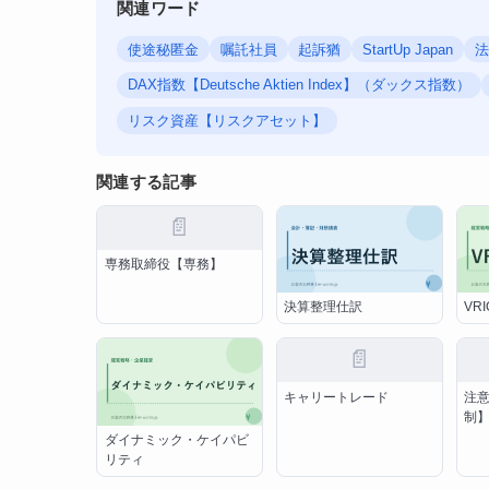
関連ワード
使途秘匿金
嘱託社員
起訴猶
StartUp Japan
法
DAX指数【Deutsche Aktien Index】（ダックス指数）
リスク資産【リスクアセット】
関連する記事
📄
専務取締役【専務】
決算整理仕訳
VR
📄
キャリートレード
注
制
ダイナミック・ケイパビ
リティ