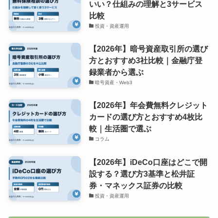
いい？仕組みの理解と3サービス
比較
投資・資産運用
【2026年】暗号資産取引所の選び
方とおすすめ3社比較｜金融庁登
録業者から選ぶ
暗号資産・Web3
【2026年】年会費無料クレジット
カードの選び方とおすすめ4枚比
較｜生活圏で選ぶ
コラム
【2026年】iDeCo口座はどこで開
設する？選び方3基準と松井証
券・マネックス証券の比較
投資・資産運用