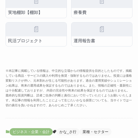
📄
📄
実地棚卸【棚卸】
療養費
📄
📄
民活プロジェクト
運用報告書
※本記事に掲載している情報は、中立的な立場からの情報提供を目的としたものです。掲載
している商品・サービスの購入や利用を推奨・強制するものではありません。投資には価格
変動リスクが伴い、元本割れが生じる可能性があります。過去の運用実績やシュミレーショ
ン結果は、将来の運用成果を保証するものではありません。また、情報の正確性・最新性に
は十分配慮しておりますが、 内容の完全性や将来の結果を保証するものではありません。
最終的な投資判断は、読者ご自身の判断と責任において行っていただくようお願いいたしま
す。本記事の情報を利用したことによって生じたいかなる損害についても、当サイトでは一
切の責任を負いかねますので、あらかじめご了承ください。
ビジネス・企業・会計
かな_さ行
業種・セクター