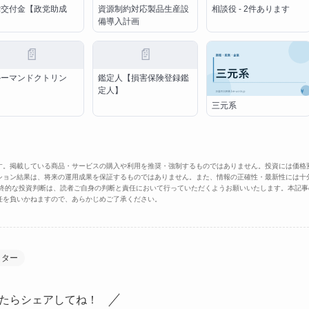
党交付金【政党助成
資源制約対応製品生産設
相談役 - 2件あります
】
備導入計画
📄
📄
ルーマンドクトリン
鑑定人【損害保険登録鑑
定人】
三元系
す。掲載している商品・サービスの購入や利用を推奨・強制するものではありません。投資には価格
ション結果は、将来の運用成果を保証するものではありません。また、情報の正確性・最新性には十
最終的な投資判断は、読者ご自身の判断と責任において行っていただくようお願いいたします。本記事
任を負いかねますので、あらかじめご了承ください。
クター
たらシェアしてね！