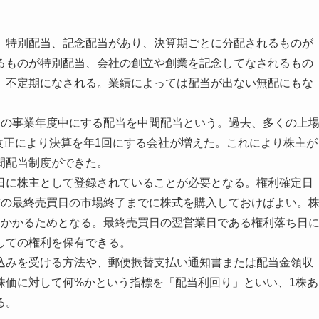
、特別配当、記念配当があり、決算期ごとに分配されるものが
るものが特別配当、会社の創立や創業を記念してなされるもの
、不定期になされる。業績によっては配当が出ない無配にもな
その事業年度中にする配当を中間配当という。過去、多くの上
法改正により決算を年1回にする会社が増えた。これにより株主が
間配当制度ができた。
日に株主として登録されていることが必要となる。権利確定日
前の最終売買日の市場終了までに株式を購入しておけばよい。
日かかるためとなる。最終売買日の翌営業日である権利落ち日
しての権利を保有できる。
込みを受ける方法や、郵便振替支払い通知書または配当金領収
株価に対して何%かという指標を「配当利回り」といい、1株あ
る。