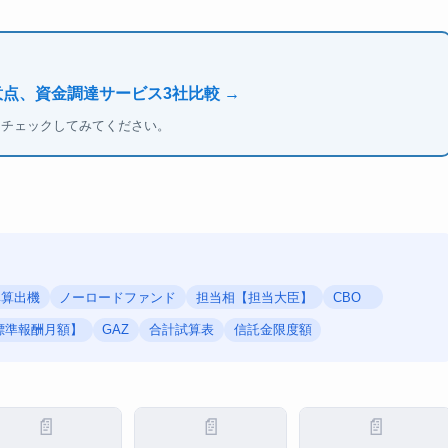
意点、資金調達サービス3社比較 →
もチェックしてみてください。
率算出機
ノーロードファンド
担当相【担当大臣】
CBO
標準報酬月額】
GAZ
合計試算表
信託金限度額
📄
📄
📄