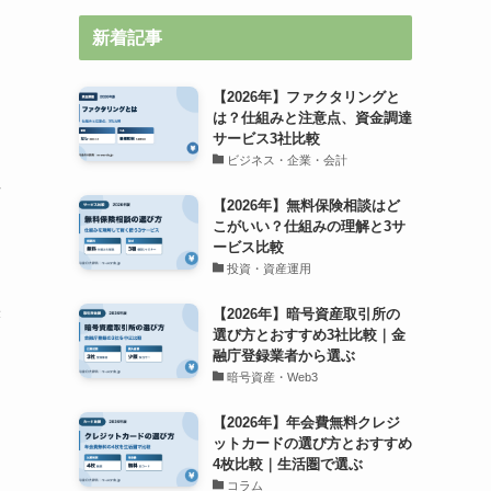
新着記事
【2026年】ファクタリングと
は？仕組みと注意点、資金調達
サービス3社比較
ビジネス・企業・会計
場
【2026年】無料保険相談はど
こがいい？仕組みの理解と3サ
ービス比較
投資・資産運用
株
【2026年】暗号資産取引所の
選び方とおすすめ3社比較｜金
に
融庁登録業者から選ぶ
暗号資産・Web3
【2026年】年会費無料クレジ
ットカードの選び方とおすすめ
4枚比較｜生活圏で選ぶ
コラム