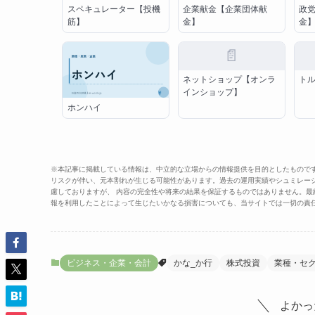
スペキュレーター【投機
企業献金【企業団体献
政
筋】
金】
金
📄
ネットショップ【オンラ
ト
インショップ】
ホンハイ
※本記事に掲載している情報は、中立的な立場からの情報提供を目的としたもので
リスクが伴い、元本割れが生じる可能性があります。過去の運用実績やシュミレー
慮しておりますが、 内容の完全性や将来の結果を保証するものではありません。
報を利用したことによって生じたいかなる損害についても、当サイトでは一切の責
ビジネス・企業・会計
かな_か行
株式投資
業種・セ
よかっ