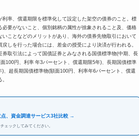
が利率、償還期限を標準化して設定した架空の債券のこと。標
る必要がないこと、個別銘柄の属性が捨象されること及、価格
ないことなどのメリットがあり、海外の債券先物取引において
買戻しを行った場合には、差金の授受により決済が行われる。
証券取引法によって国債証券とみなされる国債標準物(中期、長
面100円、利率 年3パーセント、償還期限5年)、長期国債標準
0年)、超長期国債標準物(額面100円、利率年6パーセント、償還
る。
意点、資金調達サービス3社比較 →
もチェックしてみてください。