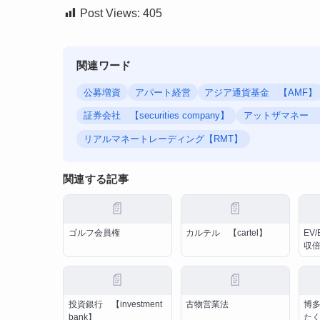
Post Views:
405
関連ワード
公募増資
アパート経営
アジア通貨基金 【AMF】
証券会社 【securities company】
アットザマネー 【at
リアルマネートレーディング【RMT】
関連する記事
📄
📄
ゴルフ会員権
カルテル 【cartel】
EV
収
📄
📄
投資銀行 【investment
古物営業法
博
bank】
た