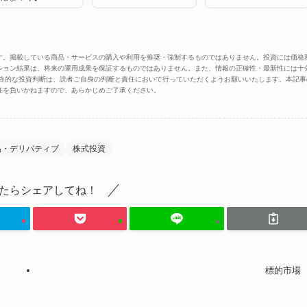
す。掲載している商品・サービスの購入や利用を推奨・強制するものではありません。投資には価格
ション結果は、将来の運用成果を保証するものではありません。また、情報の正確性・最新性には十
最終的な投資判断は、読者ご自身の判断と責任において行っていただくようお願いいたします。本記事
任を負いかねますので、あらかじめご了承ください。
品・デリバティブ
株式投資
たらシェアしてね！
標的市場