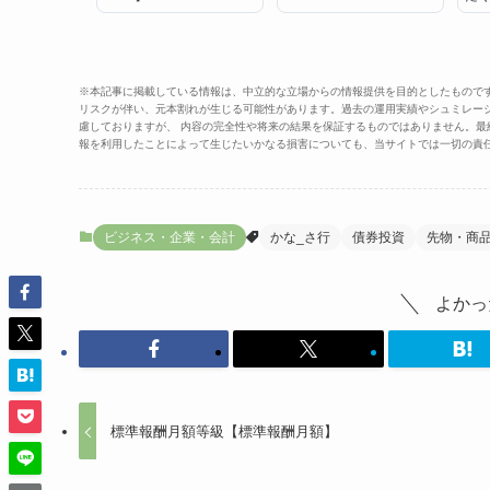
※本記事に掲載している情報は、中立的な立場からの情報提供を目的としたもので
リスクが伴い、元本割れが生じる可能性があります。過去の運用実績やシュミレー
慮しておりますが、 内容の完全性や将来の結果を保証するものではありません。
報を利用したことによって生じたいかなる損害についても、当サイトでは一切の責
ビジネス・企業・会計
かな_さ行
債券投資
先物・商
よかっ
標準報酬月額等級【標準報酬月額】