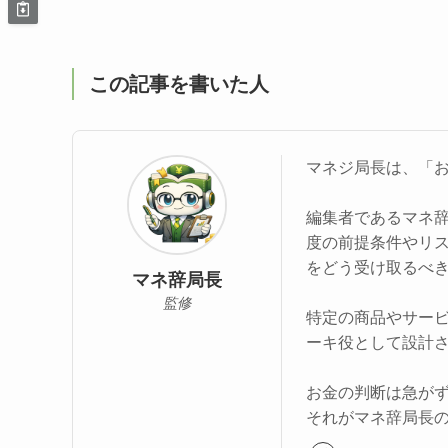
この記事を書いた人
マネジ局長は、「
編集者であるマネ
度の前提条件やリ
をどう受け取るべ
マネ辞局長
監修
特定の商品やサー
ーキ役として設計
お金の判断は急が
それがマネ辞局長