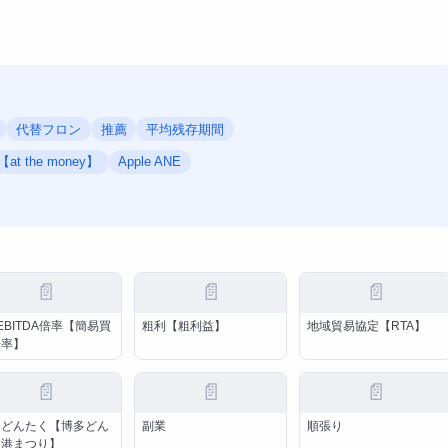
代替フロン
推薦
平均残存期間
 the money】
Apple ANE
📄
📄
📄
/EBITDA倍率【簡易買
粗利【粗利益】
地域貿易協定【RTA】
倍率】
📄
📄
📄
多どんたく【博多どん
副業
順張り
く港まつり】