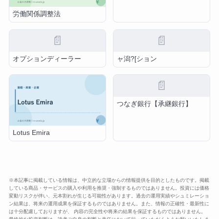
労働関係調整法
📄
📄
オプションディーラー
ャ潟?[ション
📄
つなぎ銀行【承継銀行】
Lotus Emira
※本記事に掲載している情報は、中立的な立場からの情報提供を目的としたものです。掲載
している商品・サービスの購入や利用を推奨・強制するものではありません。投資には価格
変動リスクが伴い、元本割れが生じる可能性があります。過去の運用実績やシュミレーショ
ン結果は、将来の運用成果を保証するものではありません。また、情報の正確性・最新性に
は十分配慮しておりますが、 内容の完全性や将来の結果を保証するものではありません。