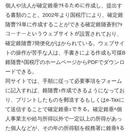
個人や法人が確定錐垂?ｷるために作成し、提出す
る書類のこと。2002年より国税庁により、確定錐
随曹?ﾈ単に作成することができる確定錐随蒼剄?ｬ
コーナーというウェブサイトが設置されており、
確定錐随曹ﾌ簡便化がはかられている。ウェブサイ
トの操作が苦手な人は、手書きによる作成も可煤B
錐随曹ﾍ国税庁のホームページからPDFでダウンロ
ードできる。
同サイトでは、手順に従って必要事項をフォーム
に記入すれば、錐随曹ｪ作成できるようになってお
り、プリントしたものを郵送するもしくはe-Taxに
て送信することで確定錐垂ｪできる。確定錐垂ﾍ個
人事業主や給与所得以外で一定以上の所得があっ
た個人などが、その年の所得額を税務署に錐垂ｷる