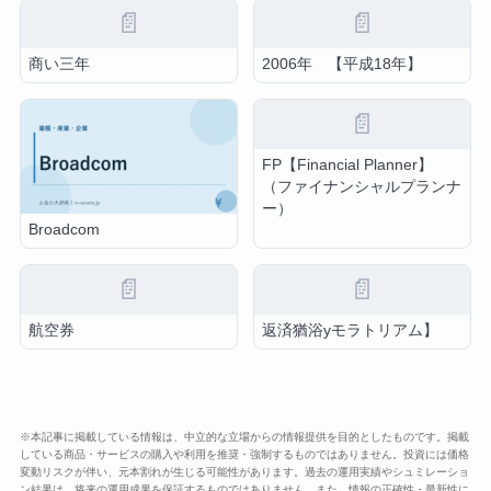
📄
📄
商い三年
2006年 【平成18年】
📄
FP【Financial Planner】
（ファイナンシャルプランナ
ー）
Broadcom
📄
📄
航空券
返済猶浴yモラトリアム】
※本記事に掲載している情報は、中立的な立場からの情報提供を目的としたものです。掲載
している商品・サービスの購入や利用を推奨・強制するものではありません。投資には価格
変動リスクが伴い、元本割れが生じる可能性があります。過去の運用実績やシュミレーショ
ン結果は、将来の運用成果を保証するものではありません。また、情報の正確性・最新性に