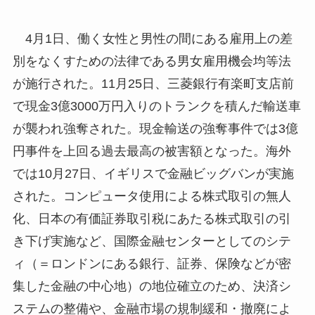
4月1日、働く女性と男性の間にある雇用上の差
別をなくすための法律である男女雇用機会均等法
が施行された。11月25日、三菱銀行有楽町支店前
で現金3億3000万円入りのトランクを積んだ輸送車
が襲われ強奪された。現金輸送の強奪事件では3億
円事件を上回る過去最高の被害額となった。海外
では10月27日、イギリスで金融ビッグバンが実施
された。コンピュータ使用による株式取引の無人
化、日本の有価証券取引税にあたる株式取引の引
き下げ実施など、国際金融センターとしてのシテ
ィ（＝ロンドンにある銀行、証券、保険などが密
集した金融の中心地）の地位確立のため、決済シ
ステムの整備や、金融市場の規制緩和・撤廃によ