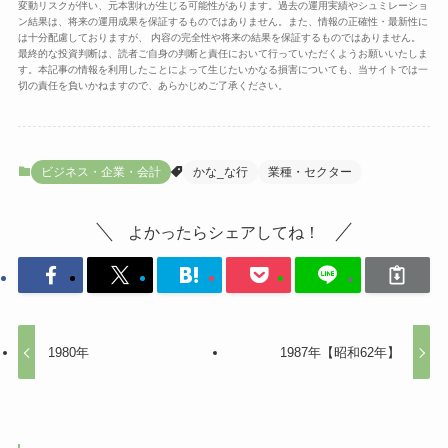
変動リスクが伴い、元本割れが生じる可能性があります。過去の運用実績やシュミレーショ
ン結果は、将来の運用成果を保証するものではありません。また、情報の正確性・最新性に
は十分配慮しておりますが、 内容の完全性や将来の結果を保証するものではありません。
最終的な投資判断は、読者ご自身の判断と責任において行っていただくようお願いいたしま
す。本記事の情報を利用したことによって生じたいかなる損害についても、当サイトでは一
切の責任を負いかねますので、あらかじめご了承ください。
ビジネス・企業・会計
かな_な行
業種・セクター
よかったらシェアしてね！
1980年
1987年【昭和62年】