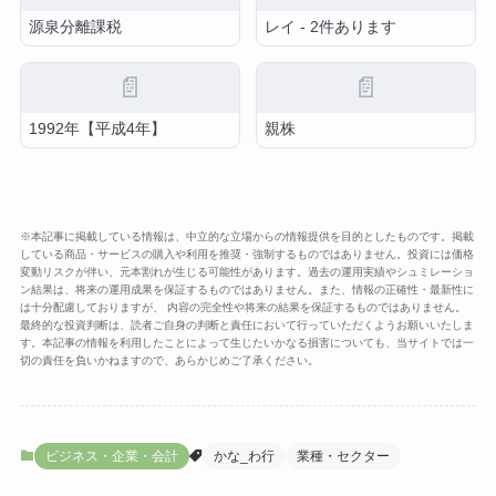
源泉分離課税
レイ - 2件あります
📄
📄
1992年【平成4年】
親株
※本記事に掲載している情報は、中立的な立場からの情報提供を目的としたものです。掲載
している商品・サービスの購入や利用を推奨・強制するものではありません。投資には価格
変動リスクが伴い、元本割れが生じる可能性があります。過去の運用実績やシュミレーショ
ン結果は、将来の運用成果を保証するものではありません。また、情報の正確性・最新性に
は十分配慮しておりますが、 内容の完全性や将来の結果を保証するものではありません。
最終的な投資判断は、読者ご自身の判断と責任において行っていただくようお願いいたしま
す。本記事の情報を利用したことによって生じたいかなる損害についても、当サイトでは一
切の責任を負いかねますので、あらかじめご了承ください。
ビジネス・企業・会計
かな_わ行
業種・セクター