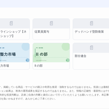
📄
📄
📄
ンラインショップ【ネ
従業員賞与
デッドハンド型防衛策
トショップ】
📄
部分連合
整力市場
II の部
す。掲載している商品・サービスの購入や利用を推奨・強制するものではありません。投資には価格
ション結果は、将来の運用成果を保証するものではありません。また、情報の正確性・最新性には十
最終的な投資判断は、読者ご自身の判断と責任において行っていただくようお願いいたします。本記事
任を負いかねますので、あらかじめご了承ください。