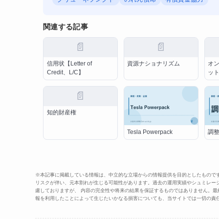
関連する記事
📄
📄
信用状【Letter of
資源ナショナリズム
オ
Credit、L/C】
ッ
📄
知的財産権
Tesla Powerpack
調
※本記事に掲載している情報は、中立的な立場からの情報提供を目的としたもので
リスクが伴い、元本割れが生じる可能性があります。過去の運用実績やシュミレー
慮しておりますが、 内容の完全性や将来の結果を保証するものではありません。
報を利用したことによって生じたいかなる損害についても、当サイトでは一切の責