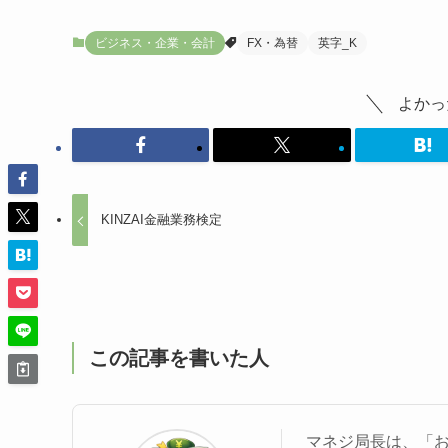
ビジネス・企業・会計
FX・為替
英字_K
よかっ
KINZAI金融業務検定
この記事を書いた人
マネジ局長は、「