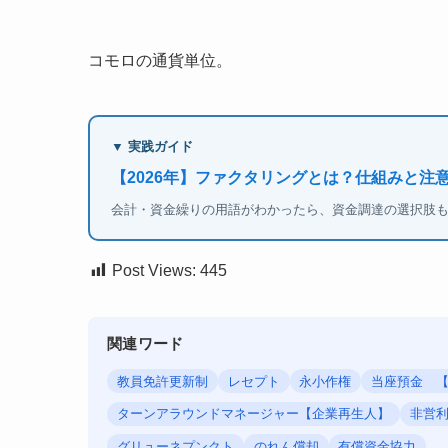
コモロの通貨単位。
▼ 実践ガイド
【2026年】ファクタリングとは？仕組みと注
会計・資金繰りの用語がわかったら、資金調達の選択肢
Post Views:
445
関連ワード
教員免許更新制
レセプト
永小作権
当座預金 【che
ターンアラウンドマネージャー【企業再生人】
非営利法人
グリューネプンクト
のれん償却
有償資金協力