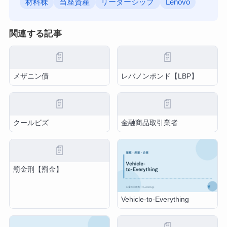
材料株
当座資産
リーダーシップ
Lenovo
関連する記事
📄
📄
メザニン債
レバノンポンド【LBP】
📄
📄
クールビズ
金融商品取引業者
📄
罰金刑【罰金】
Vehicle-to-Everything