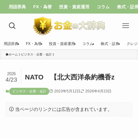
用語辞典
FX・為替
投資・資産運用
コラム
株式・証
用語辞典
FX・為替
投資・資産運用
コラム
株式・証券
クレジ
ホーム
ビジネス・企業・会計
2026
NATO 【北大西洋条約機香z
4/23
2023年5月12日
2026年4月23日
ビジネス・企業・会計
当ページのリンクには広告が含まれています。