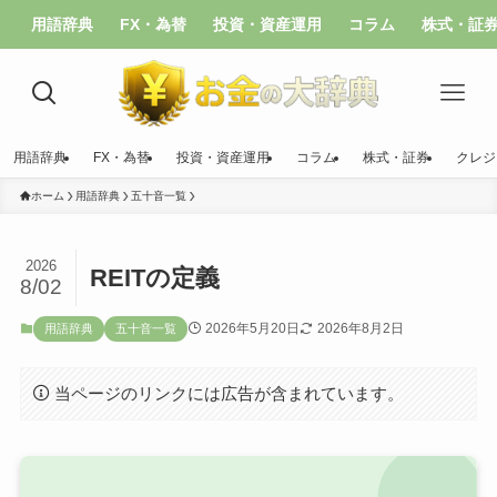
用語辞典
FX・為替
投資・資産運用
コラム
株式・証
用語辞典
FX・為替
投資・資産運用
コラム
株式・証券
クレジ
ホーム
用語辞典
五十音一覧
2026
REITの定義
8/02
2026年5月20日
2026年8月2日
用語辞典
五十音一覧
当ページのリンクには広告が含まれています。