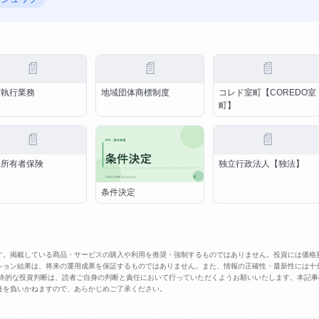
📄
📄
📄
言執行業務
地域団体商標制度
コレド室町【COREDO室
町】
📄
📄
宅所有者保険
独立行政法人【独法】
条件決定
す。掲載している商品・サービスの購入や利用を推奨・強制するものではありません。投資には価格
ション結果は、将来の運用成果を保証するものではありません。また、情報の正確性・最新性には十
最終的な投資判断は、読者ご自身の判断と責任において行っていただくようお願いいたします。本記事
任を負いかねますので、あらかじめご了承ください。