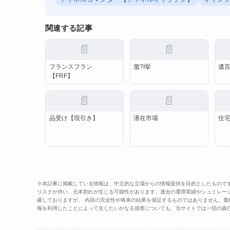
関連する記事
📄
📄
フランスフラン
濫?I挙
遺
【FRF】
📄
📄
品受け【現引き】
潜在市場
住
※本記事に掲載している情報は、中立的な立場からの情報提供を目的としたもので
リスクが伴い、元本割れが生じる可能性があります。過去の運用実績やシュミレー
慮しておりますが、 内容の完全性や将来の結果を保証するものではありません。
報を利用したことによって生じたいかなる損害についても、当サイトでは一切の責