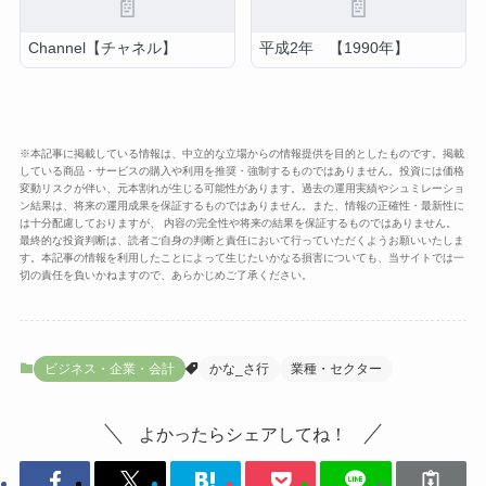
📄
📄
Channel【チャネル】
平成2年 【1990年】
※本記事に掲載している情報は、中立的な立場からの情報提供を目的としたものです。掲載
している商品・サービスの購入や利用を推奨・強制するものではありません。投資には価格
変動リスクが伴い、元本割れが生じる可能性があります。過去の運用実績やシュミレーショ
ン結果は、将来の運用成果を保証するものではありません。また、情報の正確性・最新性に
は十分配慮しておりますが、 内容の完全性や将来の結果を保証するものではありません。
最終的な投資判断は、読者ご自身の判断と責任において行っていただくようお願いいたしま
す。本記事の情報を利用したことによって生じたいかなる損害についても、当サイトでは一
切の責任を負いかねますので、あらかじめご了承ください。
ビジネス・企業・会計
かな_さ行
業種・セクター
よかったらシェアしてね！