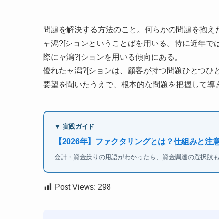
問題を解決する方法のこと。何らかの問題を抱え
ャ潟?[ションということばを用いる。特に近年で
際にャ潟?[ションを用いる傾向にある。
優れたャ潟?[ションは、顧客が持つ問題ひとつひ
要望を聞いたうえで、根本的な問題を把握して導き
▼ 実践ガイド
【2026年】ファクタリングとは？仕組みと注
会計・資金繰りの用語がわかったら、資金調達の選択肢
Post Views:
298