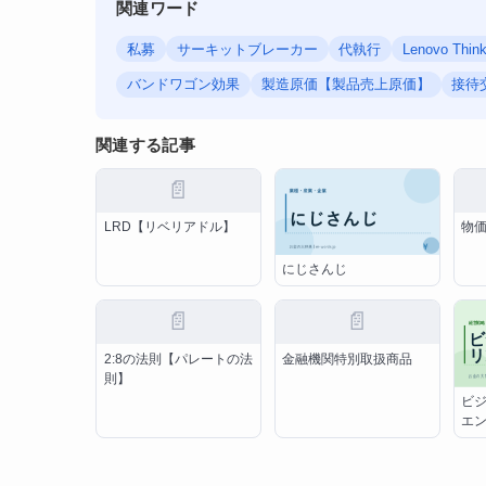
関連ワード
私募
サーキットブレーカー
代執行
Lenovo Thin
バンドワゴン効果
製造原価【製品売上原価】
接待
関連する記事
📄
LRD【リベリアドル】
物
にじさんじ
📄
📄
2:8の法則【パレートの法
金融機関特別取扱商品
則】
ビ
エ