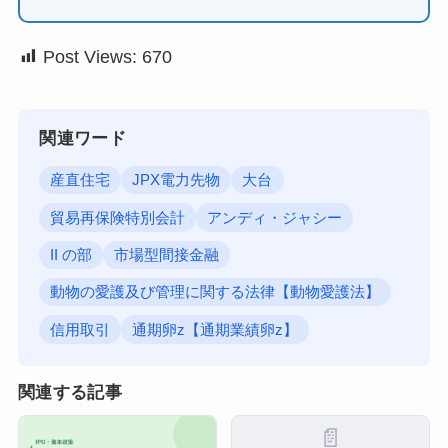
Post Views:
670
関連ワード
産直住宅
JPX電力先物
大台
貿易再保険特別会計
アンディ・ジャシー
II の部
市場型間接金融
動物の愛護及び管理に関する法律【動物愛護法】
信用取引
通期卵z【通期業績卵z】
関連する記事
📄