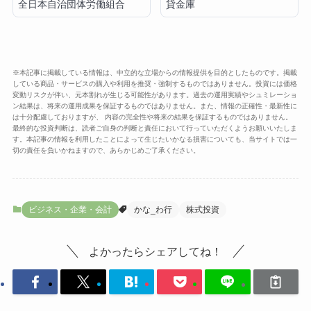
全日本自治団体労働組合
貸金庫
※本記事に掲載している情報は、中立的な立場からの情報提供を目的としたものです。掲載
している商品・サービスの購入や利用を推奨・強制するものではありません。投資には価格
変動リスクが伴い、元本割れが生じる可能性があります。過去の運用実績やシュミレーショ
ン結果は、将来の運用成果を保証するものではありません。また、情報の正確性・最新性に
は十分配慮しておりますが、 内容の完全性や将来の結果を保証するものではありません。
最終的な投資判断は、読者ご自身の判断と責任において行っていただくようお願いいたしま
す。本記事の情報を利用したことによって生じたいかなる損害についても、当サイトでは一
切の責任を負いかねますので、あらかじめご了承ください。
ビジネス・企業・会計
かな_わ行
株式投資
よかったらシェアしてね！