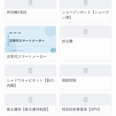
📄
📄
所信楓ｾ演説
ショーグンボンド【ショーグ
ン債】
📄
外注費
次世代スマートメーター
📄
📄
シャドウキャビネット【影の
税額控除
内閣】
📄
📄
株主優待【株主優待制度】
特別目的事業体【SPV】