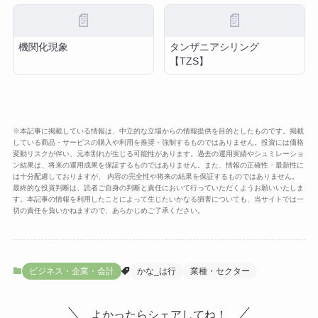
📄
📄
機関化現象
タンザニアシリング
【TZS】
※本記事に掲載している情報は、中立的な立場からの情報提供を目的としたものです。掲載
している商品・サービスの購入や利用を推奨・強制するものではありません。投資には価格
変動リスクが伴い、元本割れが生じる可能性があります。過去の運用実績やシュミレーショ
ン結果は、将来の運用成果を保証するものではありません。また、情報の正確性・最新性に
は十分配慮しておりますが、 内容の完全性や将来の結果を保証するものではありません。
最終的な投資判断は、読者ご自身の判断と責任において行っていただくようお願いいたしま
す。本記事の情報を利用したことによって生じたいかなる損害についても、当サイトでは一
切の責任を負いかねますので、あらかじめご了承ください。
ビジネス・企業・会計
かな_は行
業種・セクター
よかったらシェアしてね！