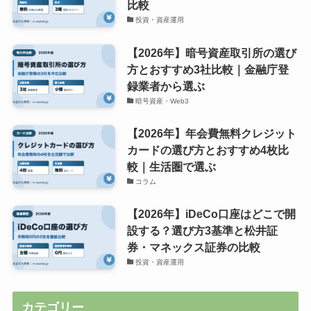
比較
投資・資産運用
【2026年】暗号資産取引所の選び
方とおすすめ3社比較｜金融庁登
録業者から選ぶ
暗号資産・Web3
【2026年】年会費無料クレジット
カードの選び方とおすすめ4枚比
較｜生活圏で選ぶ
コラム
【2026年】iDeCo口座はどこで開
設する？選び方3基準と松井証
券・マネックス証券の比較
投資・資産運用
カテゴリー