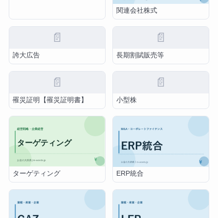
関連会社株式
📄
📄
誇大広告
長期割賦販売等
📄
📄
罹災証明【罹災証明書】
小型株
ターゲティング
ERP統合