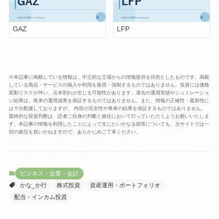
GAZ
LFP
※本記事に掲載している情報は、中立的な立場からの情報提供を目的としたものです。掲載
している商品・サービスの購入や利用を推奨・強制するものではありません。投資には価格
変動リスクが伴い、元本割れが生じる可能性があります。過去の運用実績やシュミレーショ
ン結果は、将来の運用成果を保証するものではありません。また、情報の正確性・最新性に
は十分配慮しておりますが、 内容の完全性や将来の結果を保証するものではありません。
最終的な投資判断は、読者ご自身の判断と責任において行っていただくようお願いいたしま
す。本記事の情報を利用したことによって生じたいかなる損害についても、当サイトでは一
切の責任を負いかねますので、あらかじめご了承ください。
ビジネス・企業・会計
かな_か行
株式投資
資産運用・ポートフォリオ
配当・インカム投資