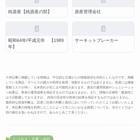
📄
📄
純資産【純資産の部】
資産管理会社
📄
📄
昭和64年/平成元年 【1989
サーキットブレーカー
年】
※本記事に掲載している情報は、中立的な立場からの情報提供を目的としたものです。掲載
している商品・サービスの購入や利用を推奨・強制するものではありません。投資には価格
変動リスクが伴い、元本割れが生じる可能性があります。過去の運用実績やシュミレーショ
ン結果は、将来の運用成果を保証するものではありません。また、情報の正確性・最新性に
は十分配慮しておりますが、 内容の完全性や将来の結果を保証するものではありません。
最終的な投資判断は、読者ご自身の判断と責任において行っていただくようお願いいたしま
す。本記事の情報を利用したことによって生じたいかなる損害についても、当サイトでは一
切の責任を負いかねますので、あらかじめご了承ください。
ビジネス・企業・会計